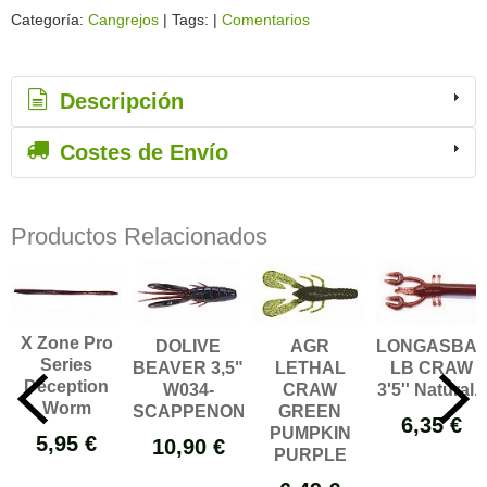
Categoría:
Cangrejos
|
Tags:
|
Comentarios
Descripción
Costes de Envío
Productos Relacionados
X Zone Pro
DOLIVE
AGR
LONGASBAI
Series
BEAVER 3,5"
LETHAL
LB CRAW
Deception
W034-
CRAW
3'5'' Natural...
Worm
SCAPPENON...
GREEN
6,35 €
PUMPKIN
5,95 €
10,90 €
PURPLE