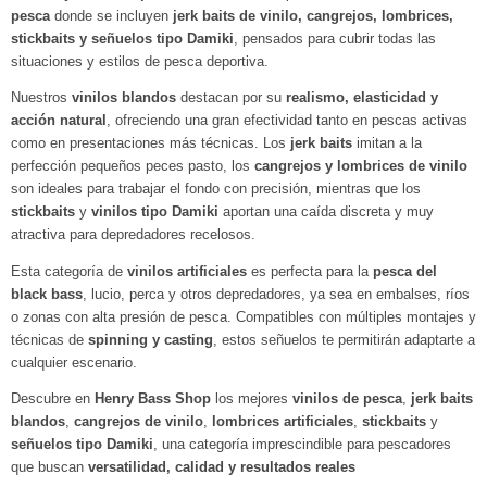
pesca
donde se incluyen
jerk baits de vinilo, cangrejos, lombrices,
stickbaits y señuelos tipo Damiki
, pensados para cubrir todas las
situaciones y estilos de pesca deportiva.
Nuestros
vinilos blandos
destacan por su
realismo, elasticidad y
acción natural
, ofreciendo una gran efectividad tanto en pescas activas
como en presentaciones más técnicas. Los
jerk baits
imitan a la
perfección pequeños peces pasto, los
cangrejos y lombrices de vinilo
son ideales para trabajar el fondo con precisión, mientras que los
stickbaits
y
vinilos tipo Damiki
aportan una caída discreta y muy
atractiva para depredadores recelosos.
Esta categoría de
vinilos artificiales
es perfecta para la
pesca del
black bass
, lucio, perca y otros depredadores, ya sea en embalses, ríos
o zonas con alta presión de pesca. Compatibles con múltiples montajes y
técnicas de
spinning y casting
, estos señuelos te permitirán adaptarte a
cualquier escenario.
Descubre en
Henry Bass Shop
los mejores
vinilos de pesca
,
jerk baits
blandos
,
cangrejos de vinilo
,
lombrices artificiales
,
stickbaits
y
señuelos tipo Damiki
, una categoría imprescindible para pescadores
que buscan
versatilidad, calidad y resultados reales