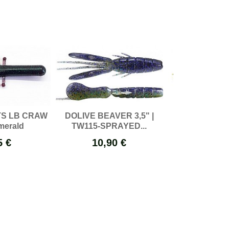
S LB CRAW
DOLIVE BEAVER 3,5" |
GEECRACK 
smerald
TW115-SPRAYED...
CRAW 3.5I
5 €
10,90 €
9,40