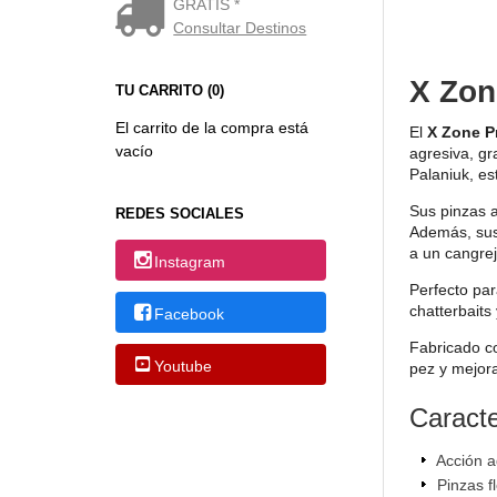
GRATIS *
Consultar Destinos
X Zon
TU CARRITO (0)
El carrito de la compra está
El
X Zone P
vacío
agresiva, gr
Palaniuk, e
Sus pinzas 
REDES SOCIALES
Además, sus
a un cangrej
Instagram
Perfecto par
chatterbaits
Facebook
Fabricado co
Youtube
pez y mejora
Caracte
Acción a
Pinzas f