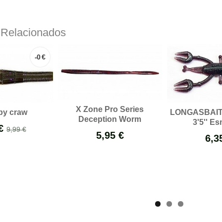
 Relacionados
-0 €
X Zone Pro Series
by craw
LONGASBAIT
Deception Worm
3'5'' E
 €
9,99 €
5,95 €
6,3