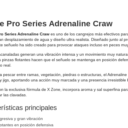
e Pro Series Adrenaline Craw
ro Series Adrenaline Craw
es uno de los cangrejos más efectivos para
an desplazamiento de agua y diseño ultra realista. Diseñado junto al p
ste señuelo ha sido creado para provocar ataques incluso en peces mu
acanaladas generan una vibración intensa y un movimiento muy natural
 pinzas flotantes hacen que el señuelo se mantenga en posición defen
o real.
a pescar entre ramas, vegetación, piedras o estructuras, el Adrenalin
 y jigs, aportando una acción muy marcada y una presencia irresistible 
n la exclusiva fórmula de X Zone, incorpora aroma y sal superfina par
r las clavadas.
rísticas principales
gresiva y gran vibración
lotantes en posición defensiva