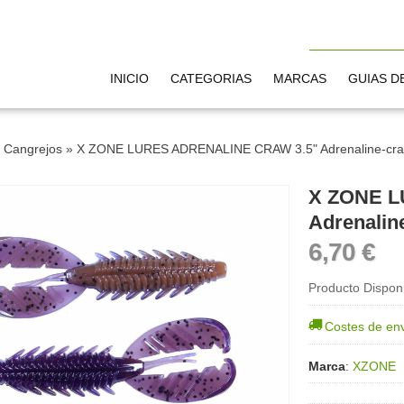
INICIO
CATEGORIAS
MARCAS
GUIAS D
»
Cangrejos
»
X ZONE LURES ADRENALINE CRAW 3.5" Adrenaline-craw
X ZONE L
Adrenalin
6,70 €
Producto Dispon
Costes de en
Marca
:
XZONE