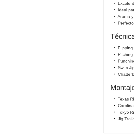
Excelent
Ideal pa
Aroma y 
Perfecto
Técnic
Flipping
Pitching
Punchin
Swim Ji
Chatterb
Montaj
Texas R
Carolina
Tokyo R
Jig Trail