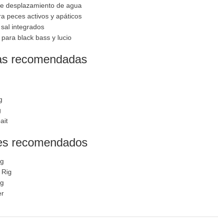
e desplazamiento de agua
ra peces activos y apáticos
sal integrados
 para black bass y lucio
as recomendadas
g
g
ait
es recomendados
ig
 Rig
ig
er