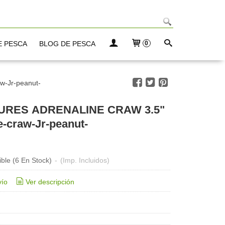
E PESCA
BLOG DE PESCA
0
-Jr-peanut-
URES ADRENALINE CRAW 3.5"
e-craw-Jr-peanut-
ible
(6 En Stock)
-
(Imp. Incluidos)
vío
Ver descripción