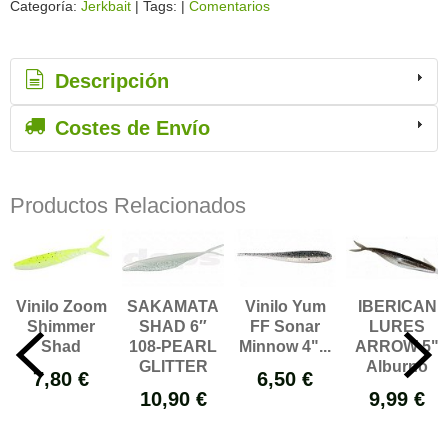
Categoría:
Jerkbait
|
Tags:
|
Comentarios
Descripción
Costes de Envío
Productos Relacionados
Vinilo Zoom
SAKAMATA
Vinilo Yum
IBERICAN
Shimmer
SHAD 6″
FF Sonar
LURES
Shad
108-PEARL
Minnow 4"...
ARROW 5"
GLITTER
Alburno
7,80 €
6,50 €
10,90 €
9,99 €