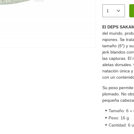
El DEPS SAKA
del mundo, prob
nipones. Se trat
tamaño (6″) y su
jerk blandos co
las capturas. El
aletas dorsales.
natación única y 
con un contenido
Su peso permite 
plomado. No obs
pequeña cabeza d
Tamaño: 6 » 
Peso: 16 g
Cantidad: 6 