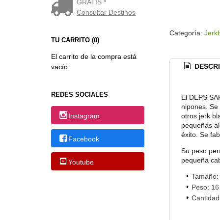
GRATIS *
Consultar Destinos
Categoría:
Jerk
TU CARRITO (0)
El carrito de la compra está
DESCRI
vacío
REDES SOCIALES
El DEPS SAK
nipones. Se
Instagram
otros jerk b
pequeñas ale
éxito. Se fa
Facebook
Su peso per
pequeña cab
Youtube
Tamaño: 
Peso: 16
Cantidad