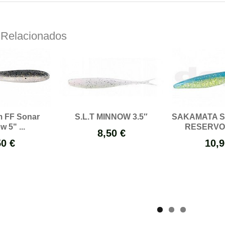
 Relacionados
m FF Sonar
S.L.T MINNOW 3.5″
SAKAMATA SH
 5" ...
RESERVO
8,50 €
50 €
10,9