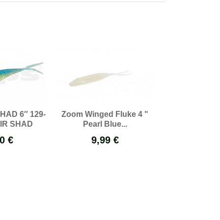
AD 6″ 129-
Zoom Winged Fluke 4 "
Zoom Winged 
IR SHAD
Pearl Blue...
Smoke Pep
0 €
9,99 €
9,99