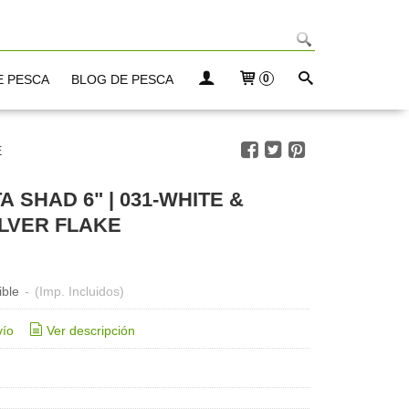
E PESCA
BLOG DE PESCA
0
E
 SHAD 6" | 031-WHITE &
LVER FLAKE
ible
-
(Imp. Incluidos)
vío
Ver descripción