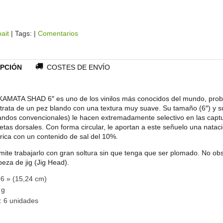
bait
|
Tags:
|
Comentarios
PCIÓN
COSTES DE ENVÍO
AMATA SHAD 6″ es uno de los vinilos más conocidos del mundo, prob
 trata de un pez blando con una textura muy suave. Su tamaño (6″) y 
landos convencionales) le hacen extremadamente selectivo en las captu
tas dorsales. Con forma circular, le aportan a este señuelo una nataci
brica con un contenido de sal del 10%.
mite trabajarlo con gran soltura sin que tenga que ser plomado. No 
eza de jig (Jig Head).
6 » (15,24 cm)
 g
: 6 unidades