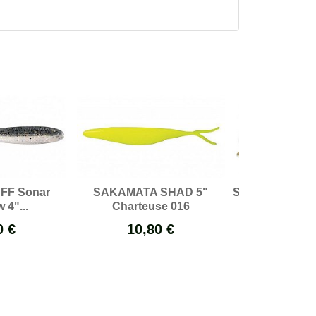
 FF Sonar
SAKAMATA SHAD 5"
SAKAMATA SHAD
 4"...
Charteuse 016
BIWAKO
0 €
10,80 €
10,80