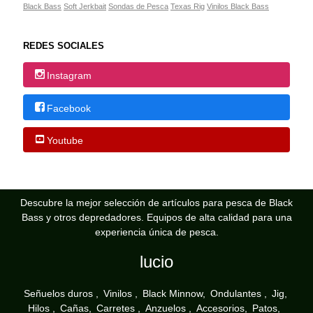
Black Bass
Soft Jerkbait
Sondas de Pesca
Texas Rig
Vinilos Black Bass
REDES SOCIALES
Instagram
Facebook
Youtube
Descubre la mejor selección de artículos para pesca de Black
Bass y otros depredadores. Equipos de alta calidad para una
experiencia única de pesca.
lucio
Señuelos duros
Vinilos
Black Minnow
Ondulantes
Jig
Hilos
Cañas
Carretes
Anzuelos
Accesorios
Patos