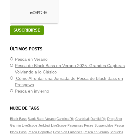
ÚLTIMOS POSTS
Pesca en Verano
Pesca de Black Bass en Verano 2025: Grandes Capturas
Volviendo a lo Clásico
Cómo Afrontar una Jornada de Pesca de Black Bass en
Prespawn
Pesca en invierno
NUBE DE TAGS
Black Bass
Black Bass Verano
Carolina Rig
Crankbait
Damiki Rig
Drop Shot
Garmin LiveScope
Jerkbait
LiveScope
Paseantes
Peces Suspendidos
Pesca
Black Bass
Pesca Deportiva
Pesca en Embalses
Pesca en Verano
Senuelos