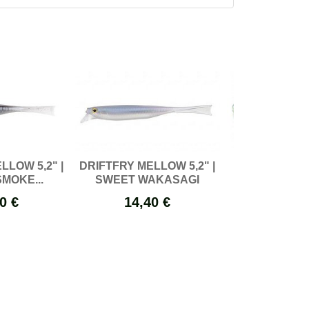
LLOW 5,2" |
DRIFTFRY MELLOW 5,2" |
SHAD IMPACT 
MOKE...
SWEET WAKASAGI
SEXY 
0 €
14,40 €
6,95