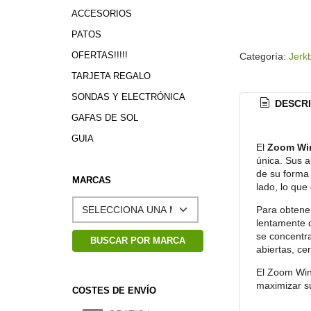
ACCESORIOS
PATOS
OFERTAS!!!!!
Categoría:
Jerk
TARJETA REGALO
SONDAS Y ELECTRÓNICA
DESCRI
GAFAS DE SOL
GUIA
El
Zoom Wi
única. Sus a
MARCAS
de su forma 
lado, lo que
Para obtener
lentamente c
se concentra
abiertas, c
El Zoom Win
COSTES DE ENVÍO
maximizar s