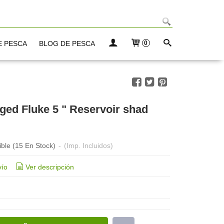
E PESCA
BLOG DE PESCA
0
Zoom Winged Fluke 5 " Reservoir shad
ible
(15 En Stock)
-
(Imp. Incluidos)
vío
Ver descripción