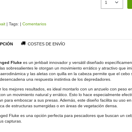
bait
|
Tags:
|
Comentarios
PCIÓN
COSTES DE ENVÍO
nged Fluke
es un jerkbait innovador y versátil diseñado específicamen
las sobresalientes le otorgan un movimiento errático y atractivo que 
aerodinámica y las aletas con quilla en la cabeza permite que el cebo
 desencadena una respuesta instintiva de los depredadores.
 los mejores resultados, es ideal montarlo con un anzuelo con peso en
on un movimiento natural y errático. Esto lo hace especialmente efec
n para emboscar a sus presas. Además, este diseño facilita su uso en 
erca de estructuras sumergidas o en áreas de vegetación densa.
ged Fluke es una opción perfecta para pescadores que buscan un ceb
us capturas.