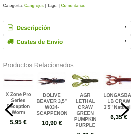
Categoría:
Cangrejos
|
Tags:
|
Comentarios
Descripción
Costes de Envío
Productos Relacionados
X Zone Pro
DOLIVE
AGR
LONGASBAI
Series
BEAVER 3,5"
LETHAL
LB CRAW
Deception
W034-
CRAW
3'5'' Natural...
Worm
SCAPPENON...
GREEN
6,35 €
PUMPKIN
5,95 €
10,90 €
PURPLE