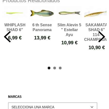
Productos Relacionados
6 th Sense
Slim Alevin 5
SAKAMATA
WHIPLASH
Panorama
" Estellar
SHAD 6″
SHAD 6"
Ayu
114-
13,99 €
6,99 €
CHAMPAGNE.
10,99 €
10,90 €
MARCAS