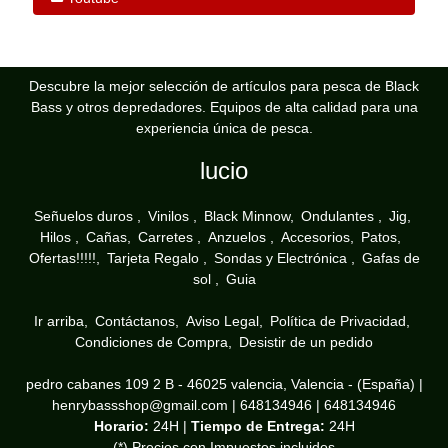
Descubre la mejor selección de artículos para pesca de Black
Bass y otros depredadores. Equipos de alta calidad para una
experiencia única de pesca.
lucio
Señuelos duros
Vinilos
Black Minnow
Ondulantes
Jig
Hilos
Cañas
Carretes
Anzuelos
Accesorios
Patos
Ofertas!!!!!
Tarjeta Regalo
Sondas y Electrónica
Gafas de
sol
Guia
Ir arriba
Contáctanos
Aviso Legal
Política de Privacidad
Condiciones de Compra
Desistir de un pedido
pedro cabanes 109 2 B - 46025 valencia, Valencia - (España) |
henrybassshop@gmail.com |
648134946
|
648134946
Horario:
24H |
Tiempo de Entrega:
24H
(*) Precios con Impuestos incluidos