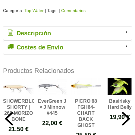
Categoría:
Top Water
|
Tags:
|
Comentarios
Descripción
Costes de Envío
Productos Relacionados
SHOWERBLOWS
EverGreen J
PICRO 68
Basirisky
SHORTY |
× J Minnow
FGH64-
Hard Belly
260-MORIZO
#445
CHART
19,90 €
BONE
BACK
22,00 €
GHOST
21,50 €
25,50 €