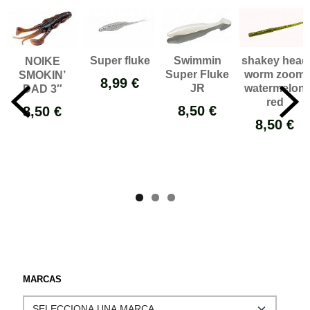
Super fluke
Swimmin
shakey head
NOIKE
Super Fluke
worm zoom
SMOKIN’
8,99 €
JR
watermelon
DAD 3″
red
8,50 €
8,50 €
8,50 €
MARCAS