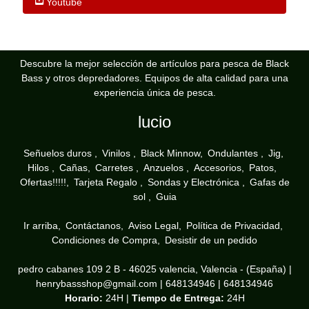
Youtube
Descubre la mejor selección de artículos para pesca de Black
Bass y otros depredadores. Equipos de alta calidad para una
experiencia única de pesca.
lucio
Señuelos duros
Vinilos
Black Minnow
Ondulantes
Jig
Hilos
Cañas
Carretes
Anzuelos
Accesorios
Patos
Ofertas!!!!!
Tarjeta Regalo
Sondas y Electrónica
Gafas de
sol
Guia
Ir arriba
Contáctanos
Aviso Legal
Política de Privacidad
Condiciones de Compra
Desistir de un pedido
pedro cabanes 109 2 B - 46025 valencia, Valencia - (España) |
henrybassshop@gmail.com |
648134946
|
648134946
Horario:
24H |
Tiempo de Entrega:
24H