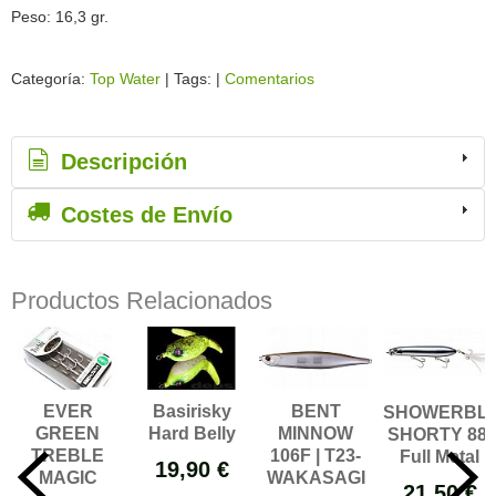
Peso: 16,3 gr.
Categoría:
Top Water
|
Tags:
|
Comentarios
Descripción
Costes de Envío
Productos Relacionados
EVER
Basirisky
BENT
SHOWERBL
GREEN
Hard Belly
MINNOW
SHORTY 88-
TREBLE
106F | T23-
Full Metal
19,90 €
MAGIC
WAKASAGI
21,50 €