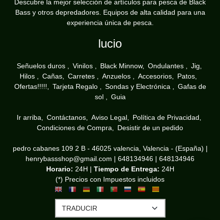
Descubre la mejor selección de artículos para pesca de Black
Bass y otros depredadores. Equipos de alta calidad para una
experiencia única de pesca.
lucio
Señuelos duros
Vinilos
Black Minnow
Ondulantes
Jig
Hilos
Cañas
Carretes
Anzuelos
Accesorios
Patos
Ofertas!!!!!
Tarjeta Regalo
Sondas y Electrónica
Gafas de
sol
Guia
Ir arriba
Contáctanos
Aviso Legal
Política de Privacidad
Condiciones de Compra
Desistir de un pedido
pedro cabanes 109 2 B - 46025 valencia, Valencia - (España) |
henrybassshop@gmail.com |
648134946
|
648134946
Horario:
24H |
Tiempo de Entrega:
24H
(*) Precios con Impuestos incluidos