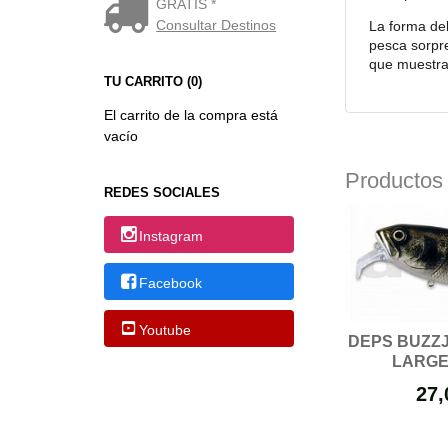
GRATIS *
Consultar Destinos
La forma del
pesca sorpr
que muestra 
TU CARRITO (0)
El carrito de la compra está
vacío
Productos
REDES SOCIALES
Instagram
Facebook
Youtube
DEPS BUZZJ
LARG
27,