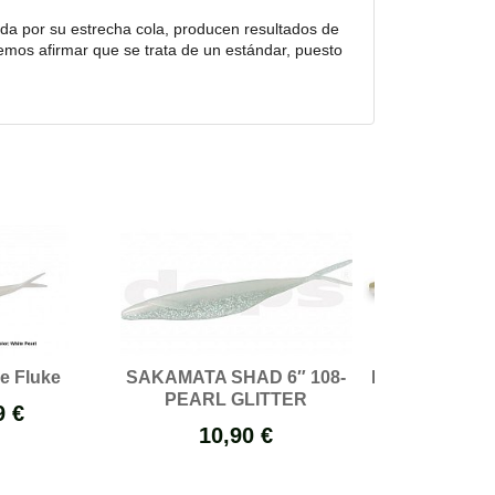
cida por su estrecha cola, producen resultados de
mos afirmar que se trata de un estándar, puesto
e Fluke
SAKAMATA SHAD 6″ 108-
Imakatsu Bak
PEARL GLITTER
5" Rese
9 €
10,90 €
12,89