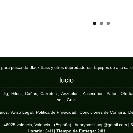
s para pesca de Black Bass y otros depredadores. Equipos de alta cali
lucio
Jig
Hilos
Cañas
Carretes
Anzuelos
Accesorios
Patos
Ofertas
sol
Guia
anos
Aviso Legal
Política de Privacidad
Condiciones de Compra
De
 - 46025 valencia, Valencia - (España) | henrybassshop@gmail.com |
Horario:
24H |
Tiempo de Entrega:
24H