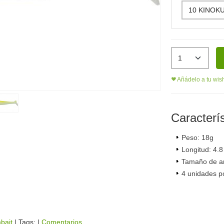
Añádelo a tu wish
Caracterís
Peso: 18g
Longitud: 4.8
Tamaño de a
4 unidades por
bait
|
Tags:
|
Comentarios