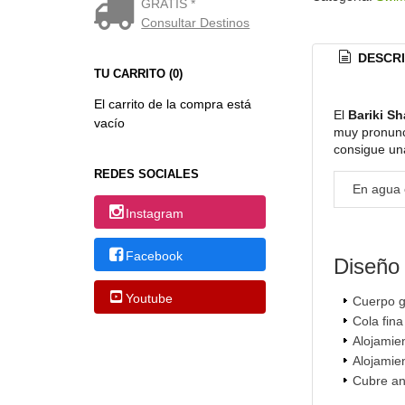
GRATIS *
Consultar Destinos
DESCRI
TU CARRITO (0)
El carrito de la compra está
El
Bariki S
vacío
muy pronunc
consigue una
REDES SOCIALES
En agua e
Instagram
Facebook
Diseño
Youtube
Cuerpo g
Cola fin
Alojamien
Alojamie
Cubre an