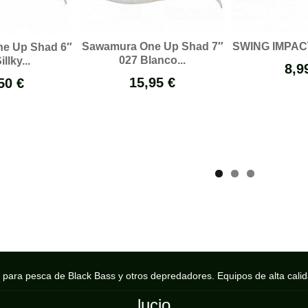
Sawamura One Up Shad 7″
SWING IMPACT 
e Up Shad 6″
027 Blanco...
llky...
8,9
15,95 €
50 €
s para pesca de Black Bass y otros depredadores. Equipos de alta cali
lucio