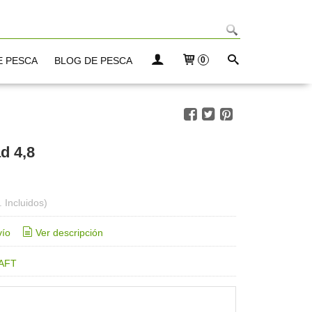
E PESCA
BLOG DE PESCA
0
d 4,8
. Incluidos)
vío
Ver descripción
AFT