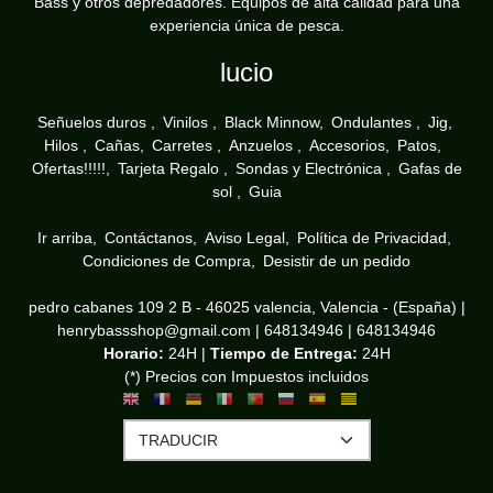
Bass y otros depredadores. Equipos de alta calidad para una
experiencia única de pesca.
lucio
Señuelos duros
Vinilos
Black Minnow
Ondulantes
Jig
Hilos
Cañas
Carretes
Anzuelos
Accesorios
Patos
Ofertas!!!!!
Tarjeta Regalo
Sondas y Electrónica
Gafas de
sol
Guia
Ir arriba
Contáctanos
Aviso Legal
Política de Privacidad
Condiciones de Compra
Desistir de un pedido
pedro cabanes 109 2 B - 46025 valencia, Valencia - (España) |
henrybassshop@gmail.com |
648134946
|
648134946
Horario:
24H |
Tiempo de Entrega:
24H
(*) Precios con Impuestos incluidos