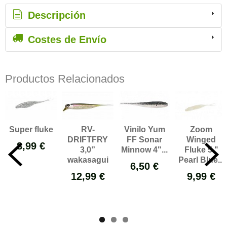
Descripción
Costes de Envío
Productos Relacionados
Super fluke
RV-
Vinilo Yum
Zoom
DRIFTFRY
FF Sonar
Winged
8,99 €
3,0”
Minnow 4"...
Fluke 5 "
wakasagui
Pearl Blue...
6,50 €
12,99 €
9,99 €